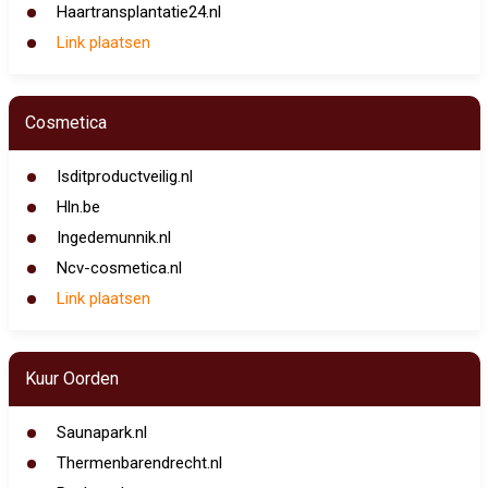
Haartransplantatie24.nl
Link plaatsen
Cosmetica
Isditproductveilig.nl
Hln.be
Ingedemunnik.nl
Ncv-cosmetica.nl
Link plaatsen
Kuur Oorden
Saunapark.nl
Thermenbarendrecht.nl